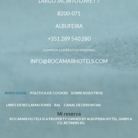
LARGO JACINTO D’AYET 7
8200-071
ALBUFEIRA
+351 289 540 280
LLAMADA A LA RED FIJA NACIONAL
INFO@ROCAMARHOTELS.COM
AVISO-LEGAL
POLÍTICA DE COOKIES
SOBRE NOSOTROS
LIBRO DE RECLAMACIONES
RAL
CANAL DE DENUNCIAS
Mi reserva
ROCAMAR HOTELS IS A PROPERTY OWNED BY ALBUFEIRA HOTEL, GMBH &
CO, BETRIEBS KG