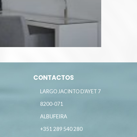
ROCA B
CONTACTOS
LARGO JACINTO D’AYET 7
8200-071
ALBUFEIRA
+351 289 540 280