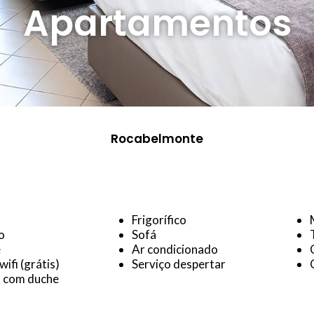
Apartamentos
Rocabelmonte
Frigorífico
o
Sofá
e
Ar condicionado
wifi (grátis)
Serviço despertar
a com duche